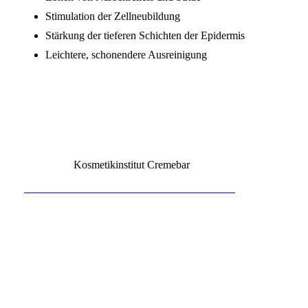
Stimulation der Zellneubildung
Stärkung der tieferen Schichten der Epidermis
Leichtere, schonendere Ausreinigung
Kosmetikinstitut Cremebar
Willicher Str. 93 47877 Willich 02154 . 8133876